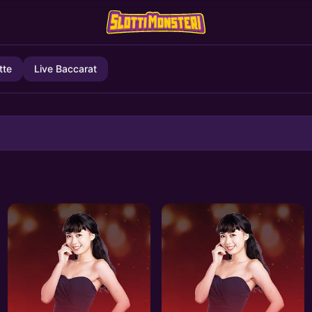
tte
Live Baccarat