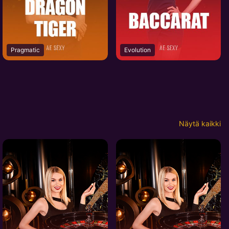
Pragmatic
Evolution
Näytä kaikki