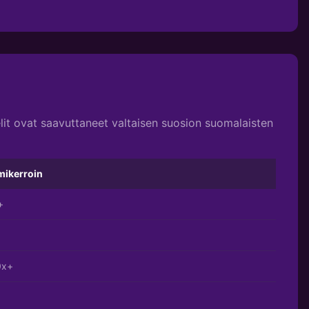
elit ovat saavuttaneet valtaisen suosion suomalaisten
mikerroin
+
0x+