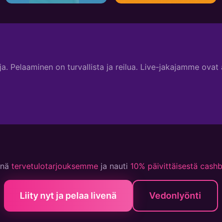
uja. Pelaaminen on turvallista ja reilua. Live-jakajamme ova
nnä
tervetulotarjouksemme
ja nauti
10% päivittäisestä cash
Liity nyt ja pelaa livenä
Vedonlyönti