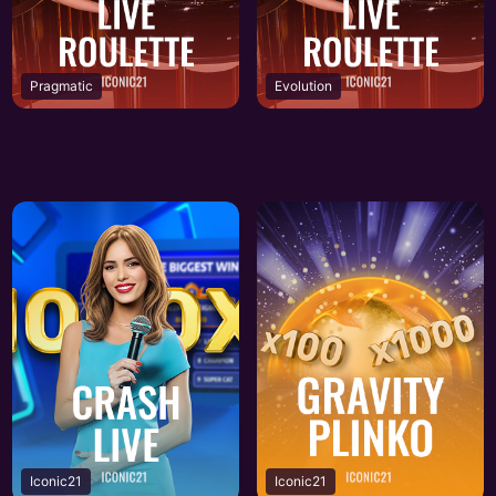
Pragmatic
Evolution
Iconic21
Iconic21