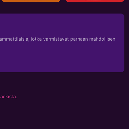
t ammattilaisia, jotka varmistavat parhaan mahdollisen
backista
.