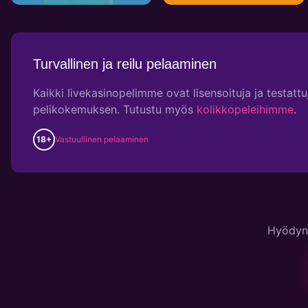
Turvallinen ja reilu pelaaminen
Kaikki livekasinopelimme ovat lisensoituja ja testatt
pelikokemuksen. Tutustu myös
kolikkopeleihimme
.
18+
Vastuullinen pelaaminen
Hyödy