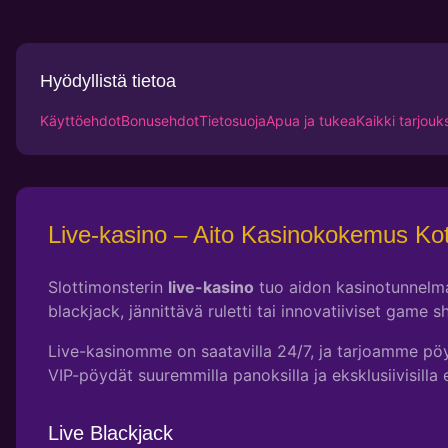
Hyödyllistä tietoa
Käyttöehdot
Bonusehdot
Tietosuoja
Apua ja tukea
Kaikki tarjouk
Live-kasino – Aito Kasinokokemus Kot
Slottimonsterin
live-kasino
tuo aidon kasinotunnelman
blackjack, jännittävä ruletti tai innovatiiviset game s
Live-kasinomme on saatavilla 24/7, ja tarjoamme pöytiä
VIP-pöydät suuremmilla panoksilla ja eksklusiivisilla e
Live Blackjack