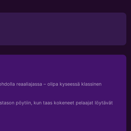
ohdolla reaaliajassa – olipa kyseessä klassinen
nostason pöytiin, kun taas kokeneet pelaajat löytävät