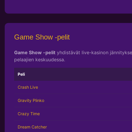
Game Show -pelit
Game Show -pelit
yhdistävät live-kasinon jännitykse
pelaajien keskuudessa.
Peli
Crash Live
Gravity Plinko
Crazy Time
Dream Catcher