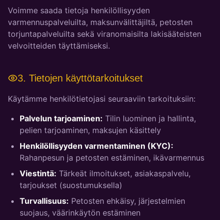
Voimme saada tietoja henkilöllisyyden
varmennuspalveluilta, maksunvälittäjiltä, petosten
torjuntapalveluilta sekä viranomaisilta lakisääteisten
velvoitteiden täyttämiseksi.
3. Tietojen käyttötarkoitukset
Käytämme henkilötietojasi seuraaviin tarkoituksiin:
Palvelun tarjoaminen:
Tilin luominen ja hallinta,
pelien tarjoaminen, maksujen käsittely
Henkilöllisyyden varmentaminen (KYC):
Rahanpesun ja petosten estäminen, ikävarmennus
Viestintä:
Tärkeät ilmoitukset, asiakaspalvelu,
tarjoukset (suostumuksella)
Turvallisuus:
Petosten ehkäisy, järjestelmien
suojaus, väärinkäytön estäminen