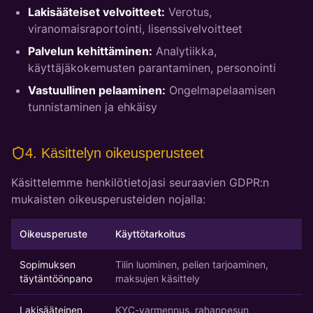
Lakisääteiset velvoitteet:
Verotus,
viranomaisraportointi, lisenssivelvoitteet
Palvelun kehittäminen:
Analytiikka,
käyttäjäkokemusten parantaminen, personointi
Vastuullinen pelaaminen:
Ongelmapelaamisen
tunnistaminen ja ehkäisy
4. Käsittelyn oikeusperusteet
Käsittelemme henkilötietojasi seuraavien GDPR:n
mukaisten oikeusperusteiden nojalla:
Oikeusperuste
Käyttötarkoitus
Sopimuksen
Tilin luominen, pelien tarjoaminen,
täytäntöönpano
maksujen käsittely
Lakisääteinen
KYC-varmennus, rahanpesun