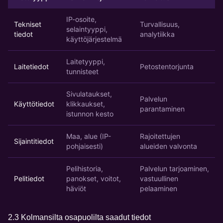
IP-osoite,
Tekniset
Turvallisuus,
selaintyyppi,
tiedot
analytiikka
käyttöjärjestelmä
Laitetyyppi,
Laitetiedot
Petostentorjunta
tunnisteet
Sivulataukset,
Palvelun
Käyttötiedot
klikkaukset,
parantaminen
istunnon kesto
Maa, alue (IP-
Rajoitettujen
Sijaintitiedot
pohjaisesti)
alueiden valvonta
Pelihistoria,
Palvelun tarjoaminen,
Pelitiedot
panokset, voitot,
vastuullinen
häviöt
pelaaminen
2.3 Kolmansilta osapuolilta saadut tiedot