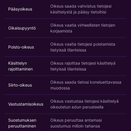
Oikeus saada vahvistus tietojesi
Pääsyoikeus
käsittelystä ja pääsy tietoihisi
Oikeus vaatia virheellisten tietojen
Oikaisupyyntö
korjaamista
Oikeus vaatia tietojesi poistamista
Poisto-oikeus
tietyissä tilanteissa
Käsittelyn
Oikeus rajoittaa tietojesi käsittelyä
rajoittaminen
tietyissä tilanteissa
Oikeus saada tietosi koneluettavassa
Siirto-oikeus
muodossa
Oikeus vastustaa tietojesi käsittelyä
Vastustamisoikeus
oikeutetun edun perusteella
Suostumuksen
Oikeus peruuttaa antamasi
peruuttaminen
suostumus milloin tahansa