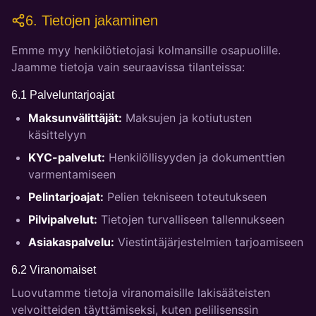
6. Tietojen jakaminen
Emme myy henkilötietojasi kolmansille osapuolille.
Jaamme tietoja vain seuraavissa tilanteissa:
6.1 Palveluntarjoajat
Maksunvälittäjät:
Maksujen ja kotiutusten
käsittelyyn
KYC-palvelut:
Henkilöllisyyden ja dokumenttien
varmentamiseen
Pelintarjoajat:
Pelien tekniseen toteutukseen
Pilvipalvelut:
Tietojen turvalliseen tallennukseen
Asiakaspalvelu:
Viestintäjärjestelmien tarjoamiseen
6.2 Viranomaiset
Luovutamme tietoja viranomaisille lakisääteisten
velvoitteiden täyttämiseksi, kuten pelilisenssin