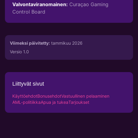
Valvontaviranomainen:
Curaçao Gaming
Control Board
Viimeksi päivitetty:
tammikuu 2026
Versio 1.0
Liittyvät sivut
Käyttöehdot
Bonusehdot
Vastuullinen pelaaminen
AML-politiikka
Apua ja tukea
Tarjoukset