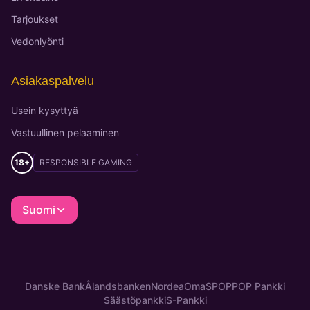
Tarjoukset
Vedonlyönti
Asiakaspalvelu
Usein kysyttyä
Vastuullinen pelaaminen
18+
RESPONSIBLE GAMING
Suomi
Danske Bank
Ålandsbanken
Nordea
OmaSP
OP
POP Pankki
Säästöpankki
S-Pankki